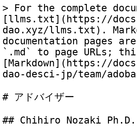
> For the complete docu
[llms.txt](https://docs
dao.xyz/llms.txt). Mark
documentation pages are
`.md` to page URLs; thi
[Markdown](https://docs
dao-desci-jp/team/adoba
# アドバイザー

## Chihiro Nozaki Ph.D.
