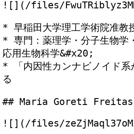
![](/files/FwuTRiblyz3M
* 早稲田大学理工学術院准教授（
* 専門：薬理学・分子生物学
応用生物科学&#x20;

* 「内因性カンナビノイド
る

## Maria Goreti Freitas
![](/files/zeZjMaql37oM