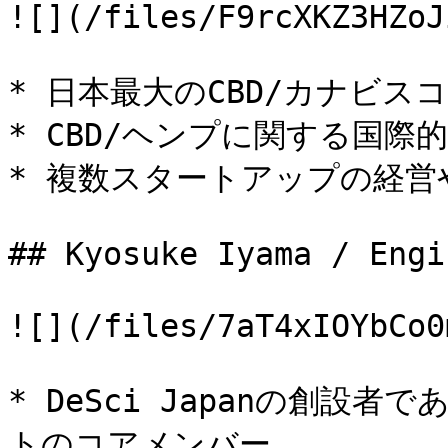
![](/files/F9rcXKZ3HZoJ
* 日本最大のCBD/カナビス
* CBD/ヘンプに関する国際
* 複数スタートアップの経営や
## Kyosuke Iyama / Engin
![](/files/7aT4xIOYbCo0
* DeSci Japanの創設
トのコアメンバー
