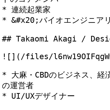
* 連続起業家

* &#x20;バイオエンジニ
## Takaomi Akagi / Desig
![](/files/l6nw19OIFqgW
* 大麻・CBDのビジネス、経済メ
の運営者
