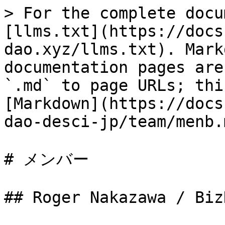
> For the complete docu
[llms.txt](https://docs
dao.xyz/llms.txt). Mark
documentation pages are
`.md` to page URLs; thi
[Markdown](https://docs
dao-desci-jp/team/menb.m
# メンバー

## Roger Nakazawa / BizD