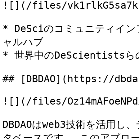
![](/files/vk1rlkG5sa7k
* DeSciのコミュニティ
ャルハブ

* 世界中のDeScientists
## [DBDAO](https://dbda
![](/files/Oz14mAFoeNPd
DBDAOはweb3技術を活用
タベースです。 このアプロ