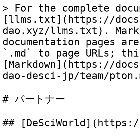
> For the complete docu
[llms.txt](https://docs
dao.xyz/llms.txt). Mark
documentation pages are
`.md` to page URLs; thi
[Markdown](https://docs
dao-desci-jp/team/pton.m
# パートナー

## [DeSciWorld](https:/